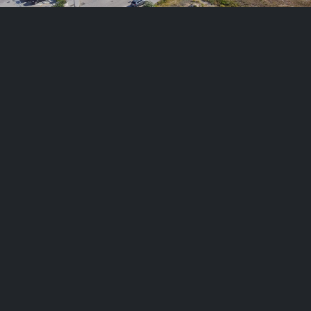
NUESTRO TRABAJO
Consultoría Digital
Creación de la web corporativa
Creación del ecommerce
Creación del Club para fruteros
Creación de la Web Portugal
Google Ads
Social Ads
Community Management
SEO
Diseño y envío de Newsletters
Más servicios